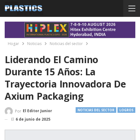
Hogar
Noticias
Noticias del sector
Liderando El Camino
Durante 15 Años: La
Trayectoria Innovadora De
Axium Packaging
NOTICIAS DEL SECTOR
LOGROS
El Editor Junior
Por
El
6 de junio de 2025