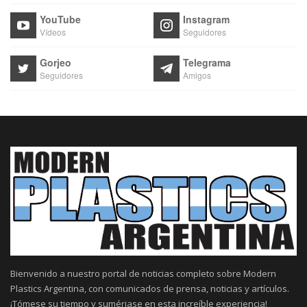
YouTube
Instagram
Vídeos
Seguidores
Gorjeo
Telegrama
Seguidores
Amigos
Bienvenido a nuestro portal de noticias completo sobre Modern
Plastics Argentina, con comunicados de prensa, noticias y artículos.
¡Tómese su tiempo y sumérjase en esta increíble experiencia!