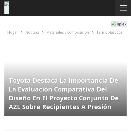
Hogar
Noticias
Materiales y composición
Termoplásticos
Toyota Destaca La Importancia De
La Evaluación Comparativa Del
Diseño En El Proyecto Conjunto De
AZL Sobre Recipientes A Presión
Termoplásticos.
Editor Junior
18 de noviembre de 2025